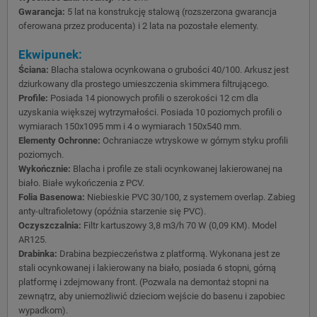
Gwarancja:
5 lat na konstrukcję stalową (rozszerzona gwarancja
oferowana przez producenta) i 2 lata na pozostałe elementy.
Ekwipunek:
Ściana:
Blacha stalowa ocynkowana o grubości 40/100. Arkusz jest
dziurkowany dla prostego umieszczenia skimmera filtrującego.
Profile:
Posiada 14 pionowych profili o szerokości 12 cm dla
uzyskania większej wytrzymałości. Posiada 10 poziomych profili o
wymiarach 150x1095 mm i 4 o wymiarach 150x540 mm.
Elementy Ochronne:
Ochraniacze wtryskowe w górnym styku profili
poziomych.
Wykończnie:
Blacha i profile ze stali ocynkowanej lakierowanej na
biało. Białe wykończenia z PCV.
Folia Basenowa:
Niebieskie PVC 30/100, z systemem overlap. Zabieg
anty-ultrafioletowy (opóźnia starzenie się PVC).
Oczyszczalnia:
Filtr kartuszowy 3,8 m3/h 70 W (0,09 KM). Model
AR125.
Drabinka:
Drabina bezpieczeństwa z platformą. Wykonana jest ze
stali ocynkowanej i lakierowany na biało, posiada 6 stopni, górną
platformę i zdejmowany front. (Pozwala na demontaż stopni na
zewnątrz, aby uniemożliwić dzieciom wejście do basenu i zapobiec
wypadkom).