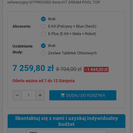
referencyjny KITPROV503 Seria KIT DREAM POOL TOP.
Brak
check
Akcesoria:
E-Kit (Pokrywy + Blue Check)
E-Plus (E-Kit + Mata + Robot)
Brak
check
Uzdatnianie
Wody:
Zestaw Tabletek Chlorowych
7 259,80 zł
8 704,00 zł
- 1 444,20 zł
Oferta ważna od 7 do 12 Sierpnia
shopping_cart
remove
add
DODAJ DO KOSZYKA
Skontaktuj się z nami i uzyskaj indywidualny
budżet