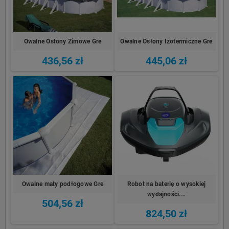
Owalne Osłony Zimowe Gre
Owalne Osłony Izotermiczne Gre
436,56 zł
445,06 zł
Owalne maty podłogowe Gre
Robot na baterię o wysokiej
wydajności.…
504,56 zł
824,50 zł