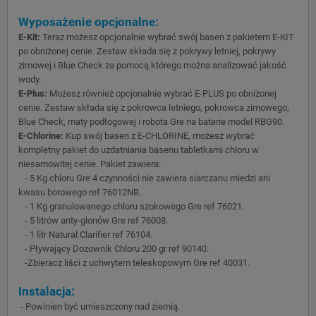
Wyposażenie opcjonalne:
E-Kit:
Teraz możesz opcjonalnie wybrać swój basen z pakietem E-KIT
po obniżonej cenie. Zestaw składa się z pokrywy letniej, pokrywy
zimowej i Blue Check za pomocą którego można analizować jakość
wody.
E-Plus:
Możesz również opcjonalnie wybrać E-PLUS po obniżonej
cenie. Zestaw składa się z pokrowca letniego, pokrowca zimowego,
Blue Check, maty podłogowej i robota Gre na baterie model RBG90.
E-Chlorine:
Kup swój basen z E-CHLORINE, możesz wybrać
kompletny pakiet do uzdatniania basenu tabletkami chloru w
niesamowitej cenie. Pakiet zawiera:
- 5 Kg chloru Gre 4 czynności nie zawiera siarczanu miedzi ani
kwasu borowego ref 76012NB.
- 1 Kg granulowanego chloru szokowego Gre ref 76021.
- 5 litrów anty-glonów Gre ref 76008.
- 1 litr Natural Clarifier ref 76104.
- Pływający Dozownik Chloru 200 gr ref 90140.
-Zbieracz liści z uchwytem teleskopowym Gre ref 40031.
Instalacja:
- Powinien być umieszczony nad ziemią.