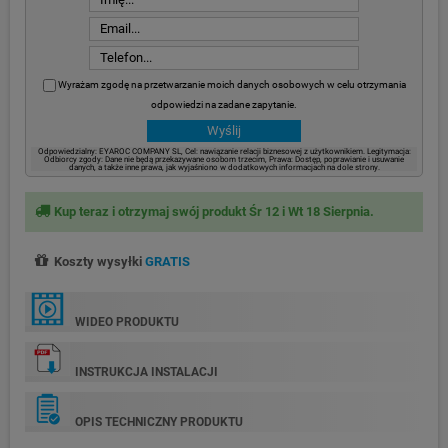
Wyrażam zgodę na przetwarzanie moich danych osobowych w celu otrzymania
odpowiedzi na zadane zapytanie.
Odpowiedzialny: EYAROC COMPANY SL, Cel: nawiązanie relacji biznesowej z użytkownikiem. Legitymacja:
Odbiorcy zgody: Dane nie będą przekazywane osobom trzecim, Prawa: Dostęp, poprawianie i usuwanie
danych, a także inne prawa, jak wyjaśniono w dodatkowych informacjach na dole strony.
Kup teraz i otrzymaj swój produkt Śr 12 i Wt 18 Sierpnia.
Koszty wysyłki
GRATIS
WIDEO PRODUKTU
INSTRUKCJA INSTALACJI
OPIS TECHNICZNY PRODUKTU