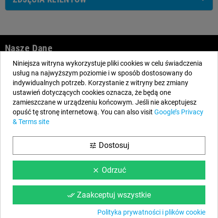
Nasze Dane
Niniejsza witryna wykorzystuje pliki cookies w celu świadczenia
EYAROC COMPANY SL (ESB06590913)
usług na najwyższym poziomie i w sposób dostosowany do
Zadzwoń do nas:
(22) 153 10 10
indywidualnych potrzeb. Korzystanie z witryny bez zmiany
ustawień dotyczących cookies oznacza, że będą one
Godziny pracy:
od Poniedziałku do Piątku w godzinach od 9:00 do
zamieszczane w urządzeniu końcowym. Jeśli nie akceptujesz
14:00 g
opuść tę stronę internetową. You can also visit
Google’s Privacy
& Terms site
Email:
info@basenkanadyjski.pl
Bądź na bieżąco
Dostosuj
tune
Facebook
YouTube
Odrzuć
clear
Zaakceptuj wszystkie
done_all
Informacja
Polityka prywatności i plików cookie