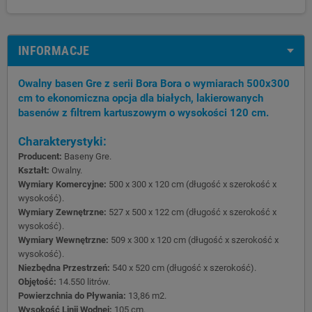
INFORMACJE
Owalny basen Gre z serii Bora Bora o wymiarach 500x300
cm to ekonomiczna opcja dla białych, lakierowanych
basenów z filtrem kartuszowym o wysokości 120 cm.
Charakterystyki:
Producent:
Baseny Gre.
Kształt:
Owalny.
Wymiary Komercyjne:
500 x 300 x 120 cm (długość x szerokość x
wysokość).
Wymiary Zewnętrzne:
527 x 500 x 122 cm (długość x szerokość x
wysokość).
Wymiary Wewnętrzne:
509 x 300 x 120 cm (długość x szerokość x
wysokość).
Niezbędna Przestrzeń:
540 x 520 cm (długość x szerokość).
Objętość:
14.550 litrów.
Powierzchnia do Pływania:
13,86 m2.
Wysokość Linii Wodnej:
105 cm.