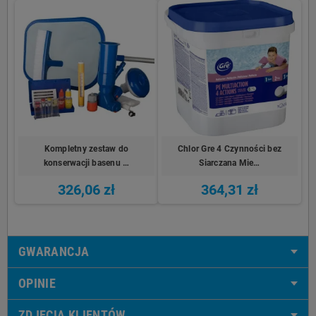
Kompletny zestaw do
Chlor Gre 4 Czynności bez
konserwacji basenu …
Siarczana Mie…
326,06 zł
364,31 zł
GWARANCJA
OPINIE
ZDJĘCIA KLIENTÓW