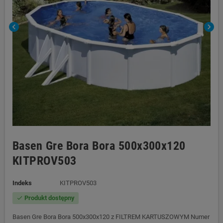
chevron_left
chevron_right
Basen Gre Bora Bora 500x300x120
KITPROV503
Indeks
KITPROV503
Produkt dostępny
check
Basen Gre Bora Bora 500x300x120 z FILTREM KARTUSZOWYM Numer