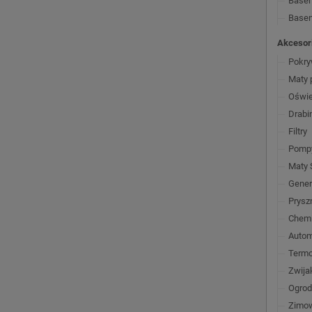
Base
Basen
Akcesor
Pokr
Maty 
Oświe
Drabi
Filtry
Pompy
Maty 
Gener
Prysz
Chem
Autom
Termo
Zwijak
Ogrod
Zimo