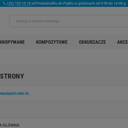
(22) 153 10 10
od Poniedziałku do Piątku w godzinach od 9:00 do 14:00 g
WKOPYWANE
KOMPOZYTOWE
ODKURZACZE
AKCE
 STRONY
NKANADYJSKI.PL
A GŁÓWNA