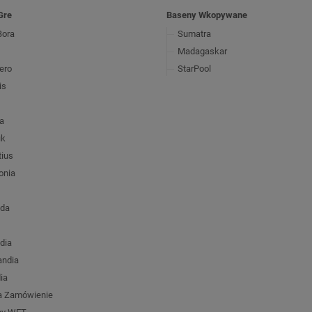
Gre
Baseny Wkopywane
Bora
Sumatra
Madagaskar
ero
StarPool
is
ia
ik
tius
onia
ada
dia
andia
ia
a Zamówienie