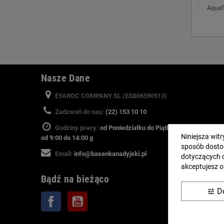
Aquaf
Nasze Dane
EYAROC COMPANY SL (ESB06590913)
Zadzwoń do nas:
(22) 153 10 10
Godziny pracy:
od Poniedziałku do Piątku w godzinach
Niniejsza wit
od 9:00 do 14:00 g
sposób dosto
Email:
info@basenkanadyjski.pl
dotyczących 
akceptujesz o
Bądź na bieżąco
D
tune
Facebook
YouTube