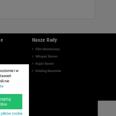
we
Nasze Rady
Film Montażowy
Wkopać Basen
Kupić Basen
poziomie i w
watności
Katalog Basenów
stawień
es
li nie
ite
ceptuj
tkie
 plików cookie