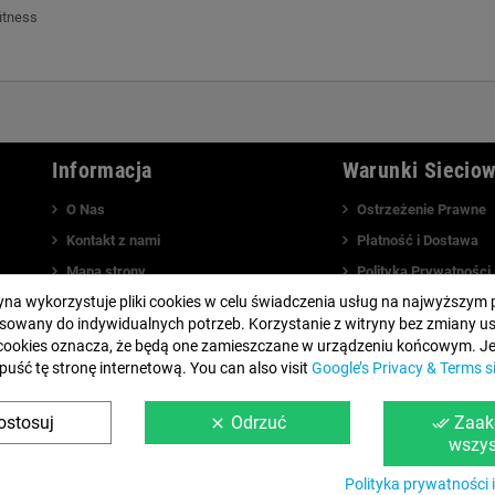
itness
Informacja
Warunki Siecio
O Nas
Ostrzeżenie Prawne
Kontakt z nami
Płatność i Dostawa
Mapa strony
Polityka Prywatności
ryna wykorzystuje pliki cookies w celu świadczenia usług na najwyższym 
Odwiedź nasz blog
Powiadomienie o Pry
sowany do indywidualnych potrzeb. Korzystanie z witryny bez zmiany u
Polityka Plików Cooki
cookies oznacza, że będą one zamieszczane w urządzeniu końcowym. Jeś
puść tę stronę internetową. You can also visit
Google’s Privacy & Terms s
ostosuj
Odrzuć
Zaak
clear
done_all
wszys
Polityka prywatności i