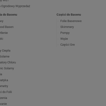
ny WET
 Ogrodowy Wyprzedaż
ia do Basenu
Części do Basenu
ywy
Folie Basenowe
pod Basen
Skimmery
tlenie
Pompy
nki
Węże
Części Gre
 Ciepła
Solarne
atory Chloru
nic Solarny
ia
atyka
metry
i do Folii
zenia
wanie