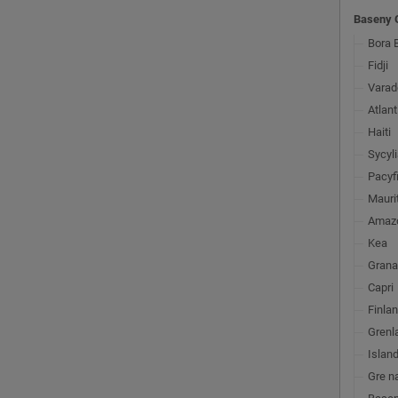
Baseny 
Bora 
Fidji
Varad
Atlant
Haiti
Sycyl
Pacyf
Mauri
Amaz
Kea
Gran
Capri
Finlan
Grenl
Island
Gre n