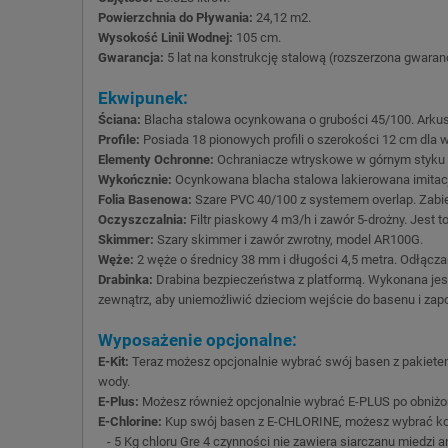
Powierzchnia do Pływania:
24,12 m2.
Wysokość Linii Wodnej:
105 cm.
Gwarancja:
5 lat na konstrukcję stalową (rozszerzona gwaranc
Ekwipunek:
Ściana:
Blacha stalowa ocynkowana o grubości 45/100. Arkusz
Profile:
Posiada 18 pionowych profili o szerokości 12 cm dla
Elementy Ochronne:
Ochraniacze wtryskowe w górnym styku p
Wykończnie:
Ocynkowana blacha stalowa lakierowana imitacją
Folia Basenowa:
Szare PVC 40/100 z systemem overlap. Zabieg 
Oczyszczalnia:
Filtr piaskowy 4 m3/h i zawór 5-drożny. Jest
Skimmer:
Szary skimmer i zawór zwrotny, model AR100G.
Węże:
2 węże o średnicy 38 mm i długości 4,5 metra. Odłącz
Drabinka:
Drabina bezpieczeństwa z platformą. Wykonana jest 
zewnątrz, aby uniemożliwić dzieciom wejście do basenu i za
Wyposażenie opcjonalne:
E-Kit:
Teraz możesz opcjonalnie wybrać swój basen z pakietem
wody.
E-Plus:
Możesz również opcjonalnie wybrać E-PLUS po obniżon
E-Chlorine:
Kup swój basen z E-CHLORINE, możesz wybrać komp
- 5 Kg chloru Gre 4 czynności nie zawiera siarczanu miedzi