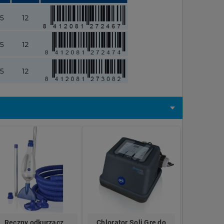
Ręczny odkurzacz
Chlorator Soli Gre do