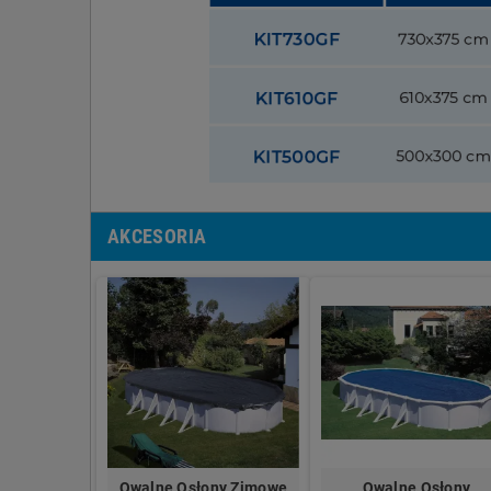
AKCESORIA
Owalne Osłony Zimowe
Owalne Osłony