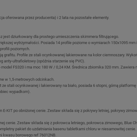
ja oferowana przez producenta) i 2 lata na pozostałe elementy.
 jest dziurkowany dla prostego umieszczenia skimmera filtrującego.
 większej wytrzymałości. Posiada 14 profile poziome o wymiarach 150x1095 mm
rofili poziomych.
 grafitu. Profile ze stali ocynkowanej lakierowane na kolor ciemnoszary. Wyk
anty-ultrafioletowy (opóźnia starzenie się PVC).
 to model FS320 i ma moc 180 W / 0,24 KM. Średnica zbiornika 320 mm. Zawiera 
ane w 1,5-metrowych odcinkach.
ze stali ocynkowanej i lakierowany na biało, posiada 6 stopni, górną platformę
pobiec wypadkom).
 E-KIT po obniżonej cenie. Zestaw składa się z pokrywy letniej, pokrywy zimo
ej cenie. Zestaw składa się z pokrowca letniego, pokrowca zimowego, Blue Ch
letny pakiet do uzdatniania basenu tabletkami chloru w niesamowitej cenie. 
 ani kwasu borowego ref 76012NB.