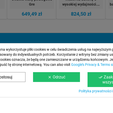
Gre
wysokiej wydajności.…
b
649,49 zł
824,50 zł
ryna wykorzystuje pliki cookies w celu świadczenia usług na najwyższym 
sowany do indywidualnych potrzeb. Korzystanie z witryny bez zmiany u
cookies oznacza, że będą one zamieszczane w urządzeniu końcowym. Jeś
puść tę stronę internetową. You can also visit
Google’s Privacy & Terms s
Informacja
Warunki Siecio
ostosuj
Odrzuć
Zaak
clear
done_all
wszys
O Nas
Ostrzeżenie Prawne
Kontakt z nami
Płatność i Dostawa
Polityka prywatności i
Mapa strony
Polityka Prywatności
Odwiedź nasz blog
Powiadomienie o Pry
Polityka Plików Cooki