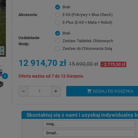
Brak
check
Akcesoria:
E-Kit (Pokrywy + Blue Check)
E-Plus (E-Kit + Mata + Robot)
Brak
check
Uzdatnianie
Zestaw Tabletek Chlorowych
Wody:
Zestaw do Chlorowania Solą
ut_map
12 914,70 zł
15 690,00 zł
- 2 775,30 zł
chevron_right
Oferta ważna od 7 do 12 Sierpnia
shopping_cart
remove
add
DODAJ DO KOSZYKA
Skontaktuj się z nami i uzyskaj indywidualny 