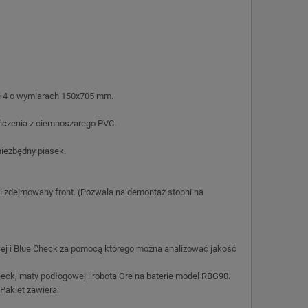
 i 4 o wymiarach 150x705 mm.
ończenia z ciemnoszarego PVC.
niezbędny piasek.
 i zdejmowany front. (Pozwala na demontaż stopni na
wej i Blue Check za pomocą którego można analizować jakość
eck, maty podłogowej i robota Gre na baterie model RBG90.
Pakiet zawiera: