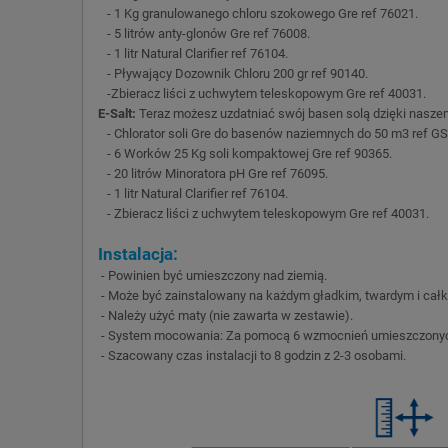
- 1 Kg granulowanego chloru szokowego Gre ref 76021.
- 5 litrów anty-glonów Gre ref 76008.
- 1 litr Natural Clarifier ref 76104.
- Pływający Dozownik Chloru 200 gr ref 90140.
-Zbieracz liści z uchwytem teleskopowym Gre ref 40031.
E-Salt:
Teraz możesz uzdatniać swój basen solą dzięki naszem
- Chlorator soli Gre do basenów naziemnych do 50 m3 ref G
- 6 Worków 25 Kg soli kompaktowej Gre ref 90365.
- 20 litrów Minoratora pH Gre ref 76095.
- 1 litr Natural Clarifier ref 76104.
- Zbieracz liści z uchwytem teleskopowym Gre ref 40031.
Instalacja:
- Powinien być umieszczony nad ziemią.
- Może być zainstalowany na każdym gładkim, twardym i cał
- Należy użyć maty (nie zawarta w zestawie).
- System mocowania: Za pomocą 6 wzmocnień umieszczonych w p
- Szacowany czas instalacji to 8 godzin z 2-3 osobami.