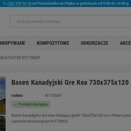
(22) 153 10 10
od Poniedziałku do Piątku w godzinach od 9:00 do 14:00 g
WKOPYWANE
KOMPOZYTOWE
ODKURZACZE
AKCE
730x375x120 KIT730GF
Basen Kanadyjski Gre Kea 730x375x120
Indeks
KIT730GF
Produkt dostępny
check
Basen kanadyjski Gre Kea imitujący grafit 730x375x120 cm z filtrem pi
numerze referencyjnym KIT730GF.