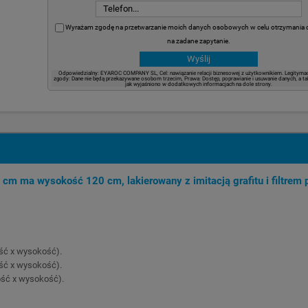
Wyrażam zgodę na przetwarzanie moich danych osobowych w celu otrzymania
na zadane zapytanie.
Odpowiedzialny: EYAROC COMPANY SL, Cel: nawiązanie relacji biznesowej z użytkownikiem. Legitymac
zgody: Dane nie będą przekazywane osobom trzecim, Prawa: Dostęp, poprawianie i usuwanie danych, a ta
jak wyjaśniono w dodatkowych informacjach na dole strony.
cm ma wysokość 120 cm, lakierowany z imitacją grafitu i filtrem
ść x wysokość).
ść x wysokość).
ość x wysokość).