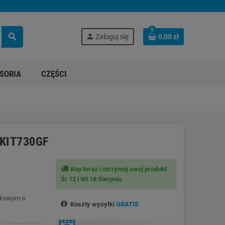
0
search
person
Zaloguj się
0,00 zł
SORIA
CZĘŚCI
 KIT730GF
Kup teraz i otrzymaj swój produkt
Śr 12 i Wt 18 Sierpnia.
askowym o
Koszty wysyłki
GRATIS