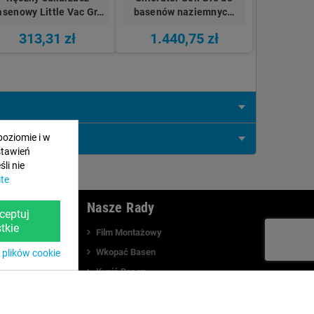
asenowy Little Vac Gr…
basenów naziemnyc…
313,31 zł
1.440,75 zł
poziomie i w
stawień
li nie
ite
we
Nasze Rady
ceptuj
tkie
Film Montażowy
Wkopać Basen
 plików cookie
Kupić Basen
watności
Katalog Basenów
es