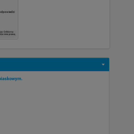
 odpowiedzi
ja: Odbiorcy
kże inne prawa,
 piaskowym.