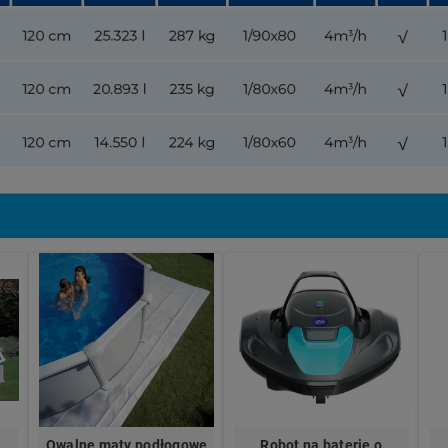
Owalne maty podłogowe
Robot na baterię o