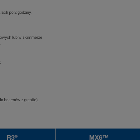
klach po 2 godziny.
nowych lub w skimmerze
.
:
la basenów z gresite).