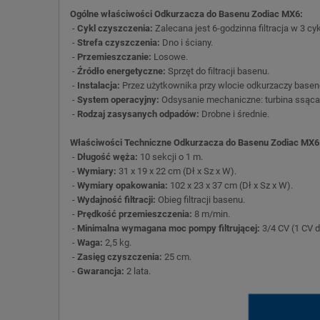
Ogólne właściwości Odkurzacza do Basenu Zodiac MX6:
-
Cykl czyszczenia:
Zalecana jest 6-godzinna filtracja w 3 cy
-
Strefa czyszczenia:
Dno i ściany.
-
Przemieszczanie:
Losowe.
-
Źródło energetyczne:
Sprzęt do filtracji basenu.
-
Instalacja:
Przez użytkownika przy wlocie odkurzaczy base
-
System operacyjny:
Odsysanie mechaniczne: turbina ssąca
-
Rodzaj zasysanych odpadów:
Drobne i średnie.
Właściwości Techniczne Odkurzacza do Basenu Zodiac MX6
-
Długość węża:
10 sekcji o 1 m.
-
Wymiary:
31 x 19 x 22 cm (Dł x Sz x W).
-
Wymiary opakowania:
102 x 23 x 37 cm (Dł x Sz x W).
-
Wydajność filtracji:
Obieg filtracji basenu.
-
Prędkość przemieszczenia:
8 m/min.
-
Minimalna wymagana moc pompy filtrującej:
3/4 CV (1 CV d
-
Waga:
2,5 kg.
-
Zasięg czyszczenia:
25 cm.
-
Gwarancja:
2 lata.