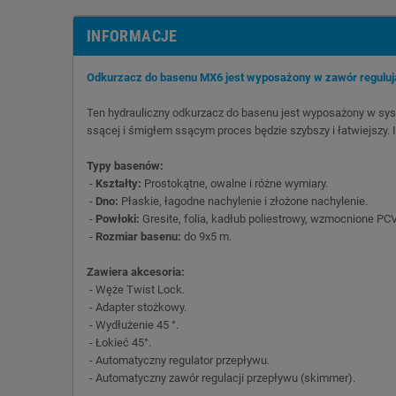
INFORMACJE
Odkurzacz do basenu MX6 jest wyposażony w zawór regulując
Ten hydrauliczny odkurzacz do basenu jest wyposażony w syst
ssącej i śmigłem ssącym proces będzie szybszy i łatwiejszy.
Typy basenów:
-
Kształty:
Prostokątne, owalne i różne wymiary.
-
Dno:
Płaskie, łagodne nachylenie i złożone nachylenie.
-
Powłoki:
Gresite, folia, kadłub poliestrowy, wzmocnione PC
-
Rozmiar basenu:
do 9x5 m.
Zawiera akcesoria:
- Węże Twist Lock.
- Adapter stożkowy.
- Wydłużenie 45 °.
- Łokieć 45°.
- Automatyczny regulator przepływu.
- Automatyczny zawór regulacji przepływu (skimmer).