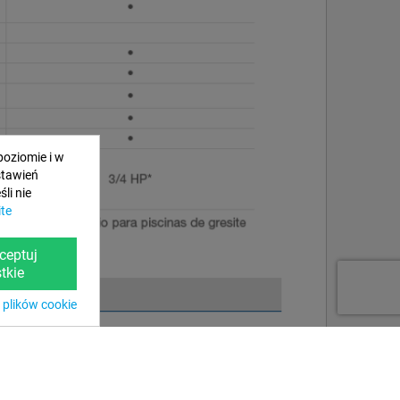
poziomie i w
stawień
li nie
ite
ceptuj
tkie
 plików cookie