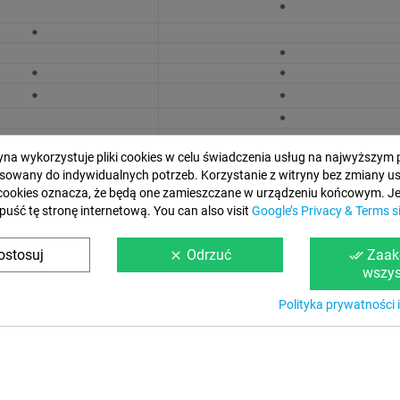
ryna wykorzystuje pliki cookies w celu świadczenia usług na najwyższym 
sowany do indywidualnych potrzeb. Korzystanie z witryny bez zmiany u
cookies oznacza, że będą one zamieszczane w urządzeniu końcowym. Jeś
puść tę stronę internetową. You can also visit
Google’s Privacy & Terms s
ostosuj
Odrzuć
Zaak
clear
done_all
wszys
Polityka prywatności i