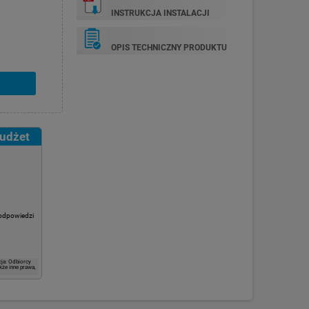
INSTRUKCJA INSTALACJI
OPIS TECHNICZNY PRODUKTU
budżet
 odpowiedzi
ja: Odbiorcy
kże inne prawa,