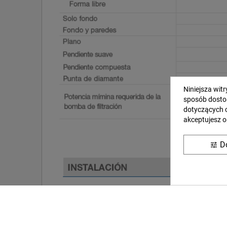
Niniejsza wit
sposób dosto
dotyczących 
akceptujesz o
D
tune