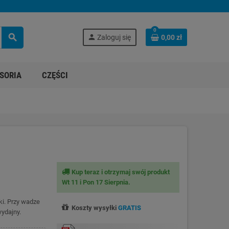
0
search
person
Zaloguj się
0,00 zł
SORIA
CZĘŚCI
Kup teraz i otrzymaj swój produkt
Wt 11 i Pon 17 Sierpnia.
ki. Przy wadze
Koszty wysyłki
GRATIS
wydajny.