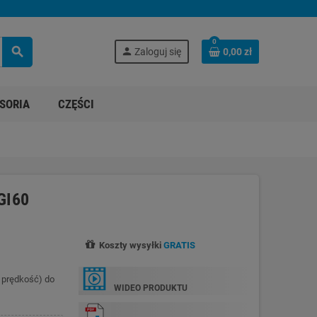
0
search
person
Zaloguj się
0,00 zł
SORIA
CZĘŚCI
GI60
Koszty wysyłki
GRATIS
a prędkość) do
WIDEO PRODUKTU