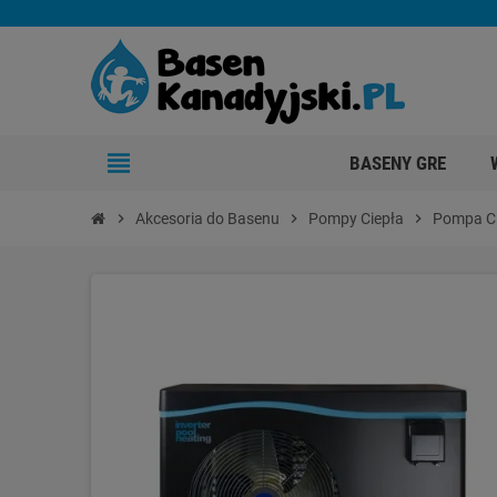
view_headline
BASENY GRE
chevron_right
Akcesoria do Basenu
chevron_right
Pompy Ciepła
chevron_right
Pompa Ci