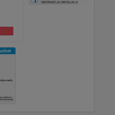
INSTRUKCJA INSTALACJI
budżet
 odpowiedzi
ja: Odbiorcy
kże inne prawa,