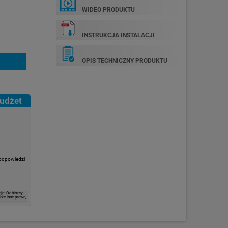
WIDEO PRODUKTU
INSTRUKCJA INSTALACJI
OPIS TECHNICZNY PRODUKTU
budżet
 odpowiedzi
ja: Odbiorcy
kże inne prawa,