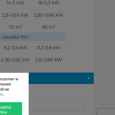
poziomie i w
stawień
li nie
ite
ceptuj
tkie