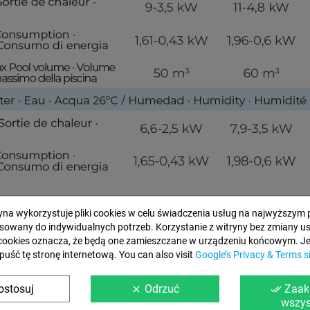
ryna wykorzystuje pliki cookies w celu świadczenia usług na najwyższym 
sowany do indywidualnych potrzeb. Korzystanie z witryny bez zmiany u
cookies oznacza, że będą one zamieszczane w urządzeniu końcowym. Jeś
puść tę stronę internetową. You can also visit
Google’s Privacy & Terms s
(Opinie naszych klientów przetłumaczone na język polski)
ostosuj
Odrzuć
Zaak
"
Jak zawszę bezbłędni.
"
clear
done_all
wszys