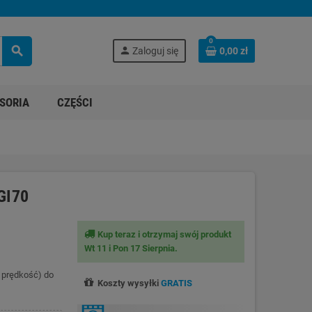
0
search
person
Zaloguj się
0,00 zł
SORIA
CZĘŚCI
GI70
Kup teraz i otrzymaj swój produkt
Wt 11 i Pon 17 Sierpnia.
a prędkość) do
Koszty wysyłki
GRATIS