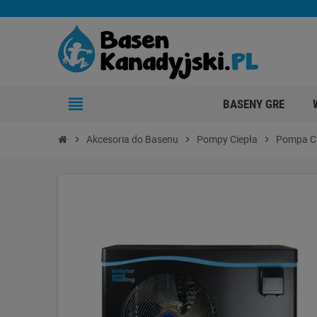
view_headline
BASENY GRE
chevron_right
Akcesoria do Basenu
chevron_right
Pompy Ciepła
chevron_right
Pompa Ci