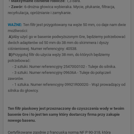
- Maksymalne ciśnienie robocze:
1,3 bara.
- Zawór:
6-drożna głowica wybieraka. Mycie, płukanie, filtracja,
recyrkulacja, opróżnianie i zamykanie.
WAŻNE:
Ten filtr jest przygotowany na węże 50 mm, co daje nam dwie
możliwości:
A)
Aby użyć go w basenie podwyższonym Gre, będziemy potrzebować
dwóch adapterów od 50 mm do 38 mm do skimmera i dyszy
ciśnieniowej. Numer referencyjny: 40538.
B)
Przygotuj filtr do użycia węży 38 mm, do których będziemy
potrzebować:
- 2 sztuki. Numer referencyjny 25470G0102 - Tuleje do silnika.
- 3 sztuki. Numer referencyjny 09636A - Tuleje do połączeń
zaworów.
- 1 sztuka. Numer referencyjny 09921R0002G - Wąż prowadzący od
silnika do głowicy.
Ten filtr piaskowy jest przeznaczony do czyszczenia wody w twoim
basenie Gre i to jest ten samy który dostarczy firma przy zakupie
nowego basenu.
Certyfikowane zgodnie z francuską normą NF P 90-318, która