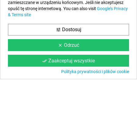
zamieszczane w urządzeniu końcowym. Jeśli nie akceptujesz
opuść tę stronę internetową. You can also visit
Google’s Privacy
Nasze Dane
& Terms site
EYAROC COMPANY SL (ESB06590913)
Dostosuj
tune
Zadzwoń do nas:
(22) 153 10 10
Godziny pracy:
od Poniedziałku do Piątku w godzinach od 9:00 do
Odrzuć
clear
14:00 g
Email:
info@basenkanadyjski.pl
Zaakceptuj wszystkie
done_all
Bądź na bieżąco
Polityka prywatności i plików cookie
Facebook
YouTube
Informacja
Warunki Sieciowe
Nasze Rady