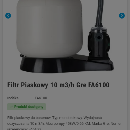
chevron_left
chevron_right
Filtr Piaskowy 10 m3/h Gre FA6100
Indeks
FA6100
Produkt dostępny
check
Filtr piaskowy do basenów. Typ monoblokowy. Wydajność
oczyszczania 10 m3/h. Moc pompy 458W/0,66 KM. Marka Gre. Numer
referencyjny FA6100.