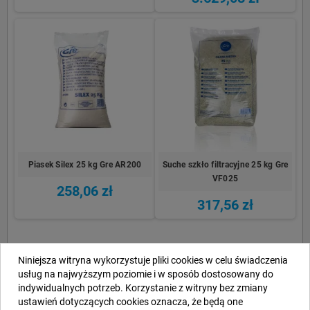
Piasek Silex 25 kg Gre AR200
Suche szkło filtracyjne 25 kg Gre
VF025
258,06 zł
317,56 zł
Niniejsza witryna wykorzystuje pliki cookies w celu świadczenia
OPINIE
usług na najwyższym poziomie i w sposób dostosowany do
indywidualnych potrzeb. Korzystanie z witryny bez zmiany
ustawień dotyczących cookies oznacza, że będą one